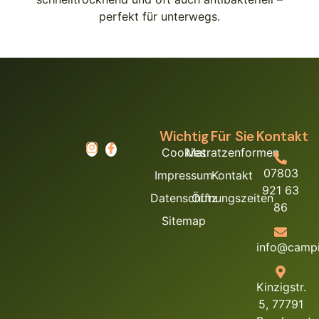
perfekt für unterwegs.
Wichtig
Für Sie
Kontakt
Cookies
Matratzenformen
07803
Impressum
Kontakt
921 63
Datenschutz
Öffnungszeiten
86
Sitemap
info@campi
Kinzigstr.
5, 77791