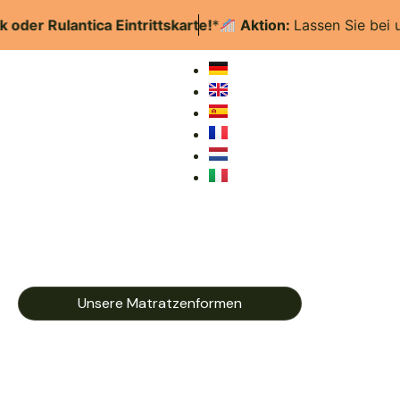
Rulantica Eintrittskarte!
*
Aktion:
Lassen Sie bei uns Ih
Unsere Matratzenformen
Wir Haben Für